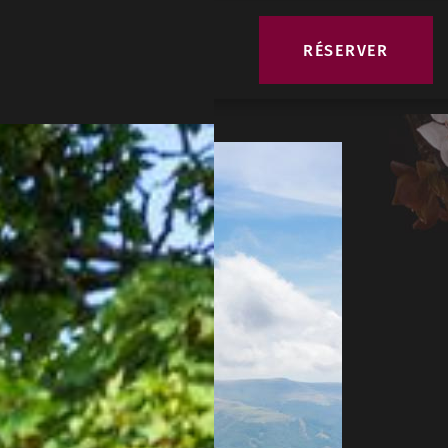
FR
RÉSERVER